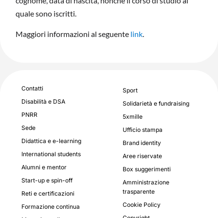
cognome, data di nascita, nonché il corso di studio al
quale sono iscritti.
Maggiori informazioni al seguente
link
.
Contatti
Sport
Disabilità e DSA
Solidarietà e fundraising
PNRR
5xmille
Sede
Ufficio stampa
Didattica e e-learning
Brand identity
International students
Aree riservate
Alumni e mentor
Box suggerimenti
Start-up e spin-off
Amministrazione
trasparente
Reti e certificazioni
Cookie Policy
Formazione continua
Copyright