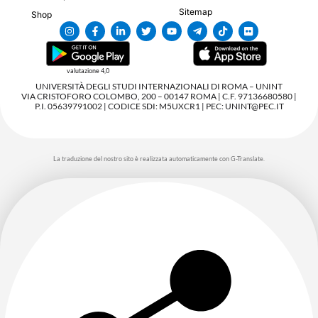
Sitemap
Shop
valutazione 4,0
UNIVERSITÀ DEGLI STUDI INTERNAZIONALI DI ROMA – UNINT
VIA CRISTOFORO COLOMBO, 200 – 00147 ROMA | C.F. 97136680580 |
P.I. 05639791002 | CODICE SDI: M5UXCR1 | PEC: UNINT@PEC.IT
La traduzione del nostro sito è realizzata automaticamente con G-Translate.