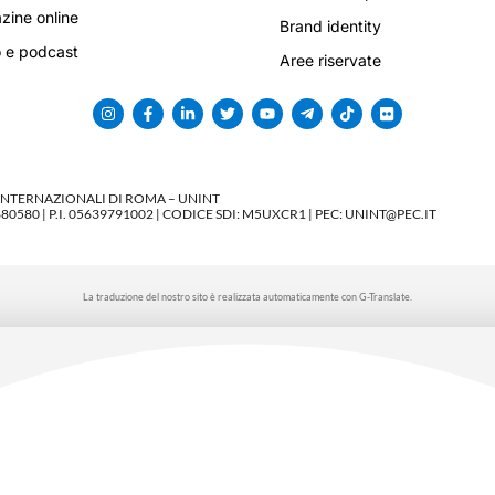
ine online
Brand identity
 e podcast
Aree riservate
 INTERNAZIONALI DI ROMA – UNINT
580 | P.I. 05639791002 | CODICE SDI: M5UXCR1 | PEC: UNINT@PEC.IT
La traduzione del nostro sito è realizzata automaticamente con G-Translate.