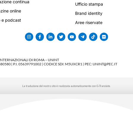
zione continua
Ufficio stampa
ine online
Brand identity
 e podcast
Aree riservate
 INTERNAZIONALI DI ROMA – UNINT
580 | P.I. 05639791002 | CODICE SDI: M5UXCR1 | PEC: UNINT@PEC.IT
La traduzione del nostro sito è realizzata automaticamente con G-Translate.