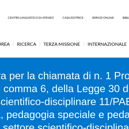
CENTRO LINGUISTICO DI ATENEO
CASA EDITRICE
SERVIZI ONLINE
BIB
UREA
RICERCA
TERZA MISSIONE
INTERNAZIONALE
a per la chiamata di n. 1 Pro
24, comma 6, della Legge 30 
scientifico-disciplinare 11/P
ca, pedagogia speciale e ped
 settore scientifico-discipli