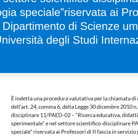
ia speciale”riservata ai Prof
il Dipartimento di Scienze um
Università degli Studi Intern
È indetta una procedura valutativa per la chiamata di n.
dell’art. 24, comma 6, della Legge 30 dicembre 2010 n. 
disciplinare 11/PAED-02 – “Ricerca educativa, didatt
sperimentale” e nel settore scientifico-disciplinare 
speciale” riservata ai Professori di II fascia in serviz