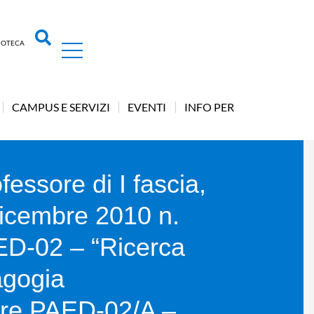
LIOTECA
CAMPUS E SERVIZI
EVENTI
INFO PER
fessore di I fascia,
dicembre 2010 n.
AED-02 – “Ricerca
agogia
nare PAED-02/A –