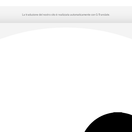
La traduzione del nostro sito è realizzata automaticamente con G-Translate.