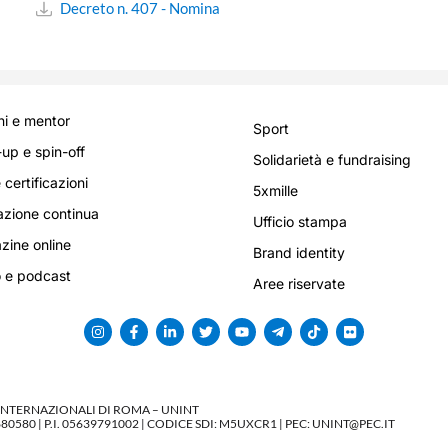
Decreto n. 407 - Nomina
i e mentor
Sport
-up e spin-off
Solidarietà e fundraising
 certificazioni
5xmille
zione continua
Ufficio stampa
ine online
Brand identity
 e podcast
Aree riservate
 INTERNAZIONALI DI ROMA – UNINT
580 | P.I. 05639791002 | CODICE SDI: M5UXCR1 | PEC: UNINT@PEC.IT