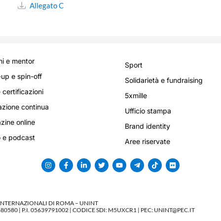
Allegato C
i e mentor
Sport
-up e spin-off
Solidarietà e fundraising
 certificazioni
5xmille
zione continua
Ufficio stampa
ine online
Brand identity
 e podcast
Aree riservate
 INTERNAZIONALI DI ROMA – UNINT
580 | P.I. 05639791002 | CODICE SDI: M5UXCR1 | PEC: UNINT@PEC.IT