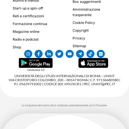
Alumni e mentor
Box suggerimenti
Start-up e spin-off
Amministrazione
trasparente
Reti e certificazioni
Cookie Policy
Formazione continua
Copyright
Magazine online
Privacy
Radio e podcast
Sitemap
Shop
valutazione 4,0
UNIVERSITÀ DEGLI STUDI INTERNAZIONALI DI ROMA – UNINT
VIA CRISTOFORO COLOMBO, 200 – 00147 ROMA | C.F. 97136680580 |
P.I. 05639791002 | CODICE SDI: M5UXCR1 | PEC: UNINT@PEC.IT
La traduzione del nostro sito è realizzata automaticamente con G-Translate.