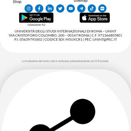
Sitemap
Shop
valutazione 4,0
UNIVERSITÀ DEGLI STUDI INTERNAZIONALI DI ROMA – UNINT
VIA CRISTOFORO COLOMBO, 200 – 00147 ROMA | C.F. 97136680580 |
P.I. 05639791002 | CODICE SDI: M5UXCR1 | PEC: UNINT@PEC.IT
La traduzione del nostro sito è realizzata automaticamente con G-Translate.