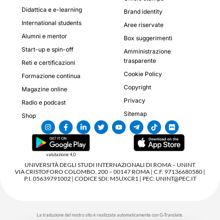
Didattica e e-learning
Brand identity
International students
Aree riservate
Alumni e mentor
Box suggerimenti
Start-up e spin-off
Amministrazione
trasparente
Reti e certificazioni
Cookie Policy
Formazione continua
Copyright
Magazine online
Privacy
Radio e podcast
Sitemap
Shop
valutazione 4,0
UNIVERSITÀ DEGLI STUDI INTERNAZIONALI DI ROMA – UNINT
VIA CRISTOFORO COLOMBO, 200 – 00147 ROMA | C.F. 97136680580 |
P.I. 05639791002 | CODICE SDI: M5UXCR1 | PEC: UNINT@PEC.IT
La traduzione del nostro sito è realizzata automaticamente con G-Translate.