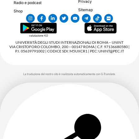
Privacy
Radio e podcast
Sitemap
Shop
valutazione 4,0
UNIVERSITÀ DEGLI STUDI INTERNAZIONALI DI ROMA – UNINT
VIA CRISTOFORO COLOMBO, 200 – 00147 ROMA | C.F. 97136680580 |
P.I. 05639791002 | CODICE SDI: M5UXCR1 | PEC: UNINT@PEC.IT
La traduzione del nostro sito è realizzata automaticamente con G-Translate.