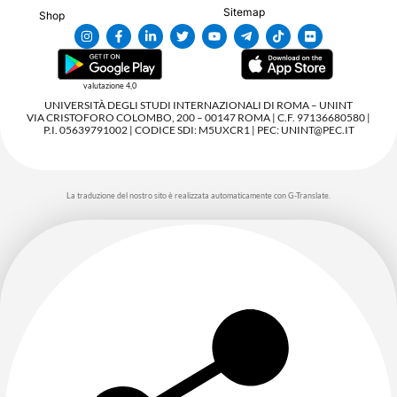
Sitemap
Shop
valutazione 4,0
UNIVERSITÀ DEGLI STUDI INTERNAZIONALI DI ROMA – UNINT
VIA CRISTOFORO COLOMBO, 200 – 00147 ROMA | C.F. 97136680580 |
P.I. 05639791002 | CODICE SDI: M5UXCR1 | PEC: UNINT@PEC.IT
La traduzione del nostro sito è realizzata automaticamente con G-Translate.