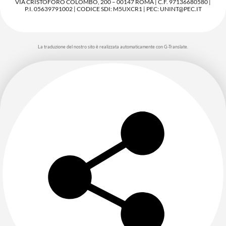
VIA CRISTOFORO COLOMBO, 200 – 00147 ROMA | C.F. 97136680580 |
P.I. 05639791002 | CODICE SDI: M5UXCR1 | PEC: UNINT@PEC.IT
La traduzione del nostro sito è realizzata automaticamente con G-Translate.