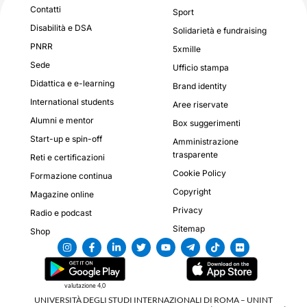
Contatti
Sport
Disabilità e DSA
Solidarietà e fundraising
PNRR
5xmille
Sede
Ufficio stampa
Didattica e e-learning
Brand identity
International students
Aree riservate
Alumni e mentor
Box suggerimenti
Start-up e spin-off
Amministrazione
trasparente
Reti e certificazioni
Cookie Policy
Formazione continua
Copyright
Magazine online
Privacy
Radio e podcast
Sitemap
Shop
valutazione 4,0
UNIVERSITÀ DEGLI STUDI INTERNAZIONALI DI ROMA – UNINT