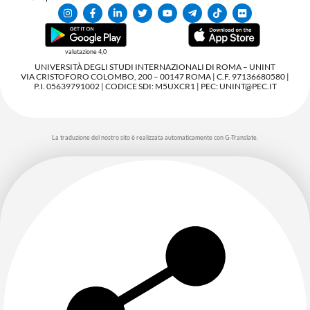
valutazione 4,0
UNIVERSITÀ DEGLI STUDI INTERNAZIONALI DI ROMA – UNINT
VIA CRISTOFORO COLOMBO, 200 – 00147 ROMA | C.F. 97136680580 |
P.I. 05639791002 | CODICE SDI: M5UXCR1 | PEC: UNINT@PEC.IT
La traduzione del nostro sito è realizzata automaticamente con G-Translate.