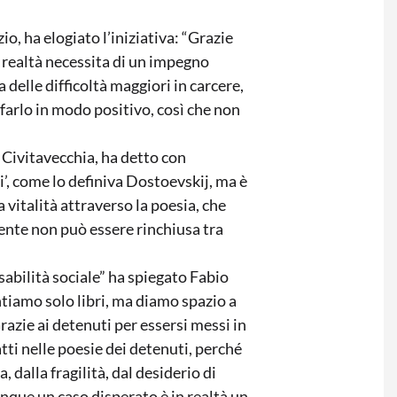
.
o, ha elogiato l’iniziativa: “Grazie
 realtà necessita di un impegno
 delle difficoltà maggiori in carcere,
 farlo in modo positivo, così che non
 Civitavecchia, ha detto con
ti’, come lo definiva Dostoevskij, ma è
 vitalità attraverso la poesia, che
mente non può essere rinchiusa tra
nsabilità sociale” ha spiegato Fabio
iamo solo libri, ma diamo spazio a
razie ai detenuti per essersi messi in
tti nelle poesie dei detenuti, perché
 dalla fragilità, dal desiderio di
unque un caso disperato è in realtà un