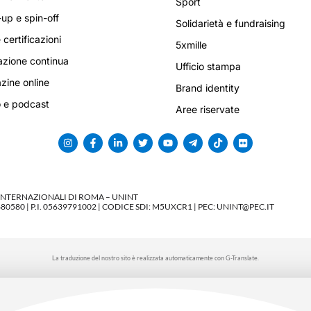
Sport
-up e spin-off
Solidarietà e fundraising
 certificazioni
5xmille
zione continua
Ufficio stampa
ine online
Brand identity
 e podcast
Aree riservate
 INTERNAZIONALI DI ROMA – UNINT
580 | P.I. 05639791002 | CODICE SDI: M5UXCR1 | PEC: UNINT@PEC.IT
La traduzione del nostro sito è realizzata automaticamente con G-Translate.