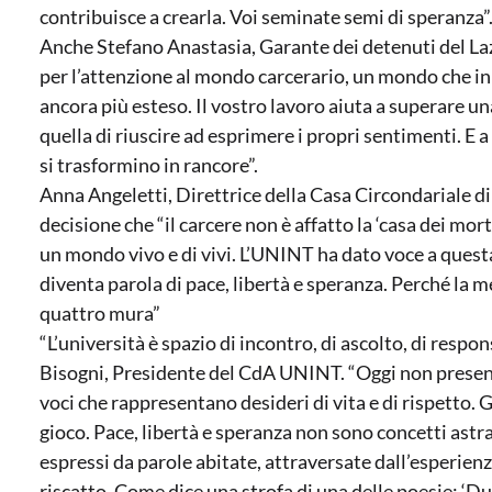
contribuisce a crearla. Voi seminate semi di speranza”
Anche Stefano Anastasia, Garante dei detenuti del Lazi
per l’attenzione al mondo carcerario, un mondo che in
ancora più esteso. Il vostro lavoro aiuta a superare una
quella di riuscire ad esprimere i propri sentimenti. E a
si trasformino in rancore”.
Anna Angeletti, Direttrice della Casa Circondariale di
decisione che “il carcere non è affatto la ‘casa dei mor
un mondo vivo e di vivi. L’UNINT ha dato voce a questa
diventa parola di pace, libertà e speranza. Perché la 
quattro mura”
“L’università è spazio di incontro, di ascolto, di respo
Bisogni, Presidente del CdA UNINT. “Oggi non present
voci che rappresentano desideri di vita e di rispetto. G
gioco. Pace, libertà e speranza non sono concetti astra
espressi da parole abitate, attraversate dall’esperienza,
riscatto. Come dice una strofa di una delle poesie: ‘D