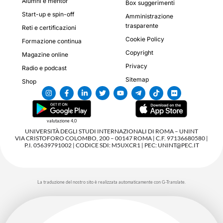
Alumni e mentor
Box suggerimenti
Start-up e spin-off
Amministrazione
trasparente
Reti e certificazioni
Cookie Policy
Formazione continua
Copyright
Magazine online
Privacy
Radio e podcast
Sitemap
Shop
valutazione 4,0
UNIVERSITÀ DEGLI STUDI INTERNAZIONALI DI ROMA – UNINT
VIA CRISTOFORO COLOMBO, 200 – 00147 ROMA | C.F. 97136680580 |
P.I. 05639791002 | CODICE SDI: M5UXCR1 | PEC: UNINT@PEC.IT
La traduzione del nostro sito è realizzata automaticamente con G-Translate.