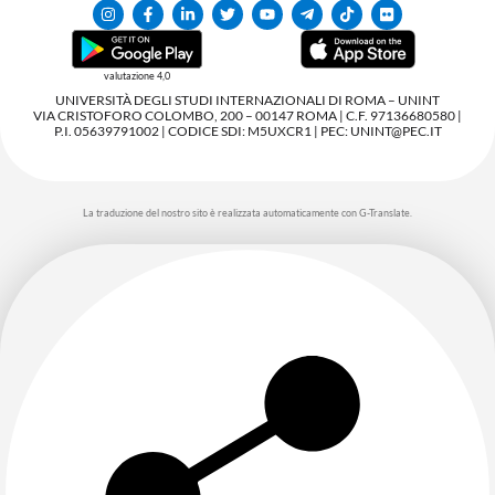
valutazione 4,0
UNIVERSITÀ DEGLI STUDI INTERNAZIONALI DI ROMA – UNINT
VIA CRISTOFORO COLOMBO, 200 – 00147 ROMA | C.F. 97136680580 |
P.I. 05639791002 | CODICE SDI: M5UXCR1 | PEC: UNINT@PEC.IT
La traduzione del nostro sito è realizzata automaticamente con G-Translate.