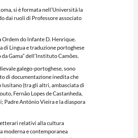
Roma, si è formata nell’Università la
o dai ruoli di Professore associato
da Ordem do Infante D. Henrique.
ia di Lingua e traduzione portoghese
o da Gama” dell’Instituto Camões.
medievale galego-portoghese, sono
nto di documentazione inedita che
lusitano (tra gli altri, ambasciata di
Couto, Fernão Lopes de Castanheda,
 Padre António Vieira e la diaspora
tterari relativi alla cultura
tura moderna e contemporanea