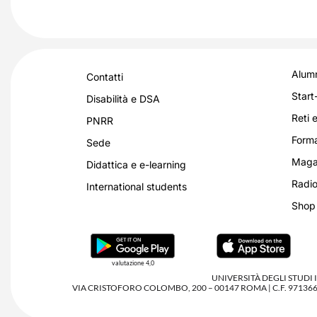
Alumn
Contatti
Start
Disabilità e DSA
Reti e
PNRR
Forma
Sede
Magaz
Didattica e e-learning
Radio
International students
Shop
valutazione 4,0
UNIVERSITÀ DEGLI STUDI
VIA CRISTOFORO COLOMBO, 200 – 00147 ROMA | C.F. 97136680