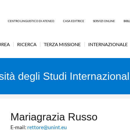
CENTRO LINGUISTICO DI ATENEO
CASA EDITRICE
SERVIZI ONLINE
BIB
UREA
RICERCA
TERZA MISSIONE
INTERNAZIONALE
rsità degli Studi Internazio
Mariagrazia Russo
E-mail:
rettore@unint.eu