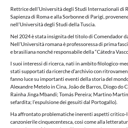
Rettrice dell’Università degli Studi Internazionali di 
Sapienza di Roma e alla Sorbonne di Parigi, provenend
nell’Università degli Studi della Tuscia.
Nel 2024 è stata insignita del titolo di Comendador 
Nell’Università romana è professoressa di prima fasc
e brasiliana nonché responsabile della “Cátedra Vasc
I suoi interessi di ricerca, nati in ambito filologico-
stati supportati da ricerche d’archivio con ritrovame
fanno luce su importanti eventi della storia del mondo 
Alexandre Metelo in Cina, João de Barros, Diogo do 
Rainha Jinga Mbandi; Tomás Pereira; Martino Martini;
sefardita; l’espulsione dei gesuiti dal Portogallo).
Ha affrontato problematiche inerenti aspetti critico-le
canzonierile cinquecentesca, così come alla lettera