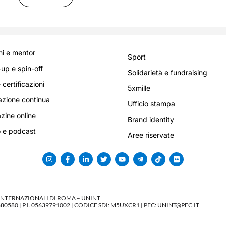
i e mentor
Sport
-up e spin-off
Solidarietà e fundraising
 certificazioni
5xmille
zione continua
Ufficio stampa
ine online
Brand identity
 e podcast
Aree riservate
 INTERNAZIONALI DI ROMA – UNINT
580 | P.I. 05639791002 | CODICE SDI: M5UXCR1 | PEC: UNINT@PEC.IT