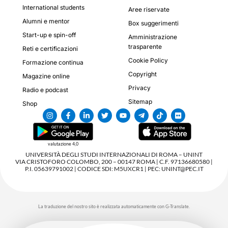
International students
Aree riservate
Alumni e mentor
Box suggerimenti
Start-up e spin-off
Amministrazione
trasparente
Reti e certificazioni
Cookie Policy
Formazione continua
Copyright
Magazine online
Privacy
Radio e podcast
Sitemap
Shop
valutazione 4,0
UNIVERSITÀ DEGLI STUDI INTERNAZIONALI DI ROMA – UNINT
VIA CRISTOFORO COLOMBO, 200 – 00147 ROMA | C.F. 97136680580 |
P.I. 05639791002 | CODICE SDI: M5UXCR1 | PEC: UNINT@PEC.IT
La traduzione del nostro sito è realizzata automaticamente con G-Translate.