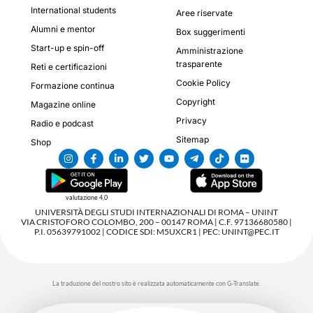
International students
Aree riservate
Alumni e mentor
Box suggerimenti
Start-up e spin-off
Amministrazione
trasparente
Reti e certificazioni
Cookie Policy
Formazione continua
Copyright
Magazine online
Privacy
Radio e podcast
Sitemap
Shop
valutazione 4,0
UNIVERSITÀ DEGLI STUDI INTERNAZIONALI DI ROMA – UNINT
VIA CRISTOFORO COLOMBO, 200 – 00147 ROMA | C.F. 97136680580 |
P.I. 05639791002 | CODICE SDI: M5UXCR1 | PEC: UNINT@PEC.IT
La traduzione del nostro sito è realizzata automaticamente con G-Translate.