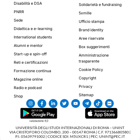
Disabilità e DSA
Solidarietà e fundraising
PNRR
5xmille
Sede
Ufficio stampa
Didattica e e-learning
Brand identity
International students
Aree riservate
Alumni e mentor
Box suggerimenti
Start-up e spin-off
Amministrazione
trasparente
Reti e certificazioni
Cookie Policy
Formazione continua
Copyright
Magazine online
Privacy
Radio e podcast
Sitemap
Shop
valutazione 4,0
UNIVERSITÀ DEGLI STUDI INTERNAZIONALI DI ROMA – UNINT
VIA CRISTOFORO COLOMBO, 200 – 00147 ROMA | C.F. 97136680580 |
P.I. 05639791002 | CODICE SDI: M5UXCR1 | PEC: UNINT@PEC.IT