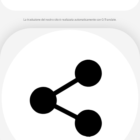
La traduzione del nostro sito è realizzata automaticamente con G-Translate.