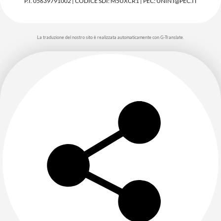
P.I. 05639791002 | CODICE SDI: M5UXCR1 | PEC: UNINT@PEC.IT
La traduzione del nostro sito è realizzata automaticamente con G-Translate.