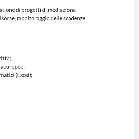
gestione di progetti di mediazione
 risorse, monitoraggio delle scadenze
itta;
traeuropee;
atici (Excel);