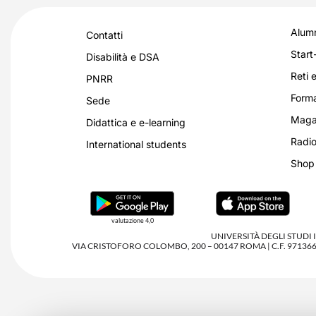
Alumn
Contatti
Start
Disabilità e DSA
Reti e
PNRR
Forma
Sede
Magaz
Didattica e e-learning
Radio
International students
Shop
valutazione 4,0
UNIVERSITÀ DEGLI STUDI
VIA CRISTOFORO COLOMBO, 200 – 00147 ROMA | C.F. 97136680