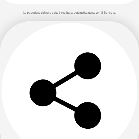
La traduzione del nostro sito è realizzata automaticamente con G-Translate.