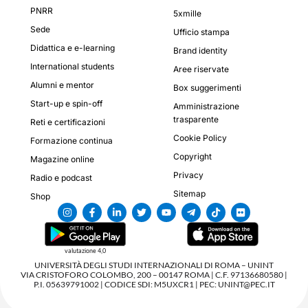
PNRR
5xmille
Sede
Ufficio stampa
Didattica e e-learning
Brand identity
International students
Aree riservate
Alumni e mentor
Box suggerimenti
Start-up e spin-off
Amministrazione
trasparente
Reti e certificazioni
Cookie Policy
Formazione continua
Copyright
Magazine online
Privacy
Radio e podcast
Sitemap
Shop
valutazione 4,0
UNIVERSITÀ DEGLI STUDI INTERNAZIONALI DI ROMA – UNINT
VIA CRISTOFORO COLOMBO, 200 – 00147 ROMA | C.F. 97136680580 |
P.I. 05639791002 | CODICE SDI: M5UXCR1 | PEC: UNINT@PEC.IT