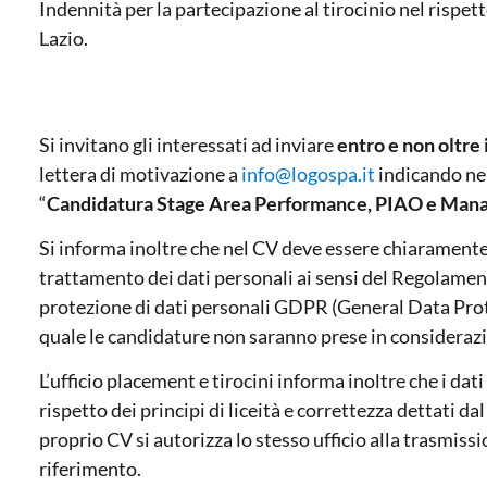
Indennità per la partecipazione al tirocinio nel rispe
Lazio.
Si invitano gli interessati ad inviare
entro e non oltre 
lettera di motivazione a
info@logospa.it
indicando nel
“
Candidatura Stage Area Performance, PIAO e Ma
Si informa inoltre che nel CV deve essere chiaramente 
trattamento dei dati personali ai sensi del Regolamen
protezione di dati personali GDPR (General Data Prot
quale le candidature non saranno prese in consideraz
L’ufficio placement e tirocini informa inoltre che i da
rispetto dei principi di liceità e correttezza dettati d
proprio CV si autorizza lo stesso ufficio alla trasmiss
riferimento.