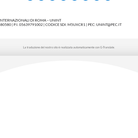
 INTERNAZIONALI DI ROMA – UNINT
580 | P.I. 05639791002 | CODICE SDI: M5UXCR1 | PEC: UNINT@PEC.IT
La traduzione del nostro sito è realizzata automaticamente con G-Translate.