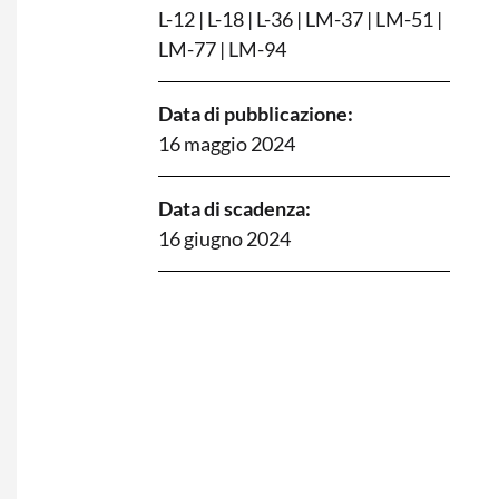
L-12
|
L-18
|
L-36
|
LM-37
|
LM-51
|
LM-77
|
LM-94
Data di pubblicazione:
16 maggio 2024
Data di scadenza:
16 giugno 2024