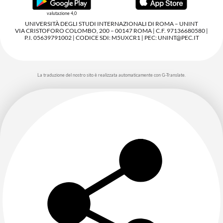
valutazione 4,0
UNIVERSITÀ DEGLI STUDI INTERNAZIONALI DI ROMA – UNINT
VIA CRISTOFORO COLOMBO, 200 – 00147 ROMA | C.F. 97136680580 |
P.I. 05639791002 | CODICE SDI: M5UXCR1 | PEC: UNINT@PEC.IT
La traduzione del nostro sito è realizzata automaticamente con G-Translate.