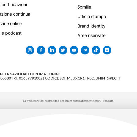
 certificazioni
5xmille
zione continua
Ufficio stampa
ine online
Brand identity
 e podcast
Aree riservate
 INTERNAZIONALI DI ROMA – UNINT
580 | P.I. 05639791002 | CODICE SDI: M5UXCR1 | PEC: UNINT@PEC.IT
La traduzione del nostro sito è realizzata automaticamente con G-Translate.