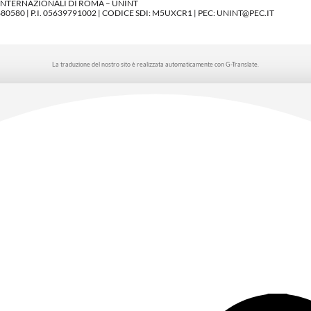
 INTERNAZIONALI DI ROMA – UNINT
580 | P.I. 05639791002 | CODICE SDI: M5UXCR1 | PEC: UNINT@PEC.IT
La traduzione del nostro sito è realizzata automaticamente con G-Translate.