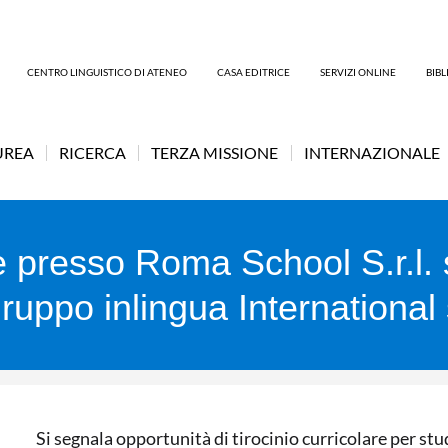
CENTRO LINGUISTICO DI ATENEO
CASA EDITRICE
SERVIZI ONLINE
BIB
UREA
RICERCA
TERZA MISSIONE
INTERNAZIONALE
re presso Roma School S.r.l. 
l gruppo inlingua Internation
Si segnala opportunità di tirocinio curricolare per stu