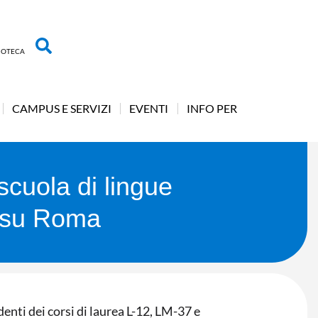
LIOTECA
CAMPUS E SERVIZI
EVENTI
INFO PER
scuola di lingue
al su Roma
denti dei corsi di laurea L-12, LM-37 e