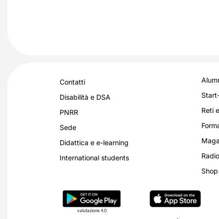
Alumn
Contatti
Start
Disabilità e DSA
Reti e
PNRR
Forma
Sede
Magaz
Didattica e e-learning
Radio
International students
Shop
valutazione 4,0