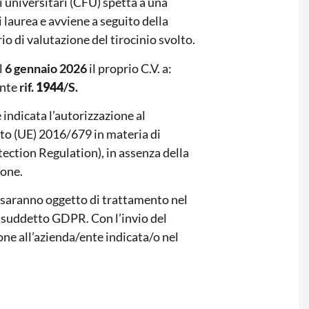
 universitari (CFU) spetta a una
 laurea e avviene a seguito della
o di valutazione del tirocinio svolto.
l
6 gennaio 2026
il proprio C.V. a:
ente
rif.
1944
/S.
indicata l’autorizzazione al
to (UE) 2016/679 in materia di
ection Regulation), in assenza della
ione.
ti saranno oggetto di trattamento nel
al suddetto GDPR. Con l’invio del
ione all’azienda/ente indicata/o nel