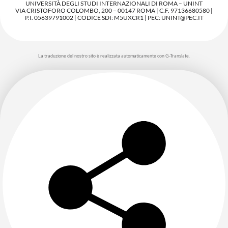
UNIVERSITÀ DEGLI STUDI INTERNAZIONALI DI ROMA – UNINT
VIA CRISTOFORO COLOMBO, 200 – 00147 ROMA | C.F. 97136680580 |
P.I. 05639791002 | CODICE SDI: M5UXCR1 | PEC: UNINT@PEC.IT
La traduzione del nostro sito è realizzata automaticamente con G-Translate.