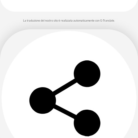
La traduzione del nostro sito è realizzata automaticamente con G-Translate.