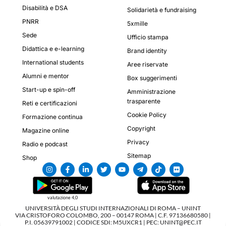
Disabilità e DSA
Solidarietà e fundraising
PNRR
5xmille
Sede
Ufficio stampa
Didattica e e-learning
Brand identity
International students
Aree riservate
Alumni e mentor
Box suggerimenti
Start-up e spin-off
Amministrazione
trasparente
Reti e certificazioni
Cookie Policy
Formazione continua
Copyright
Magazine online
Privacy
Radio e podcast
Sitemap
Shop
valutazione 4,0
UNIVERSITÀ DEGLI STUDI INTERNAZIONALI DI ROMA – UNINT
VIA CRISTOFORO COLOMBO, 200 – 00147 ROMA | C.F. 97136680580 |
P.I. 05639791002 | CODICE SDI: M5UXCR1 | PEC: UNINT@PEC.IT