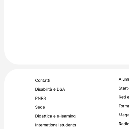
Alumn
Contatti
Start
Disabilità e DSA
Reti e
PNRR
Forma
Sede
Magaz
Didattica e e-learning
Radio
International students