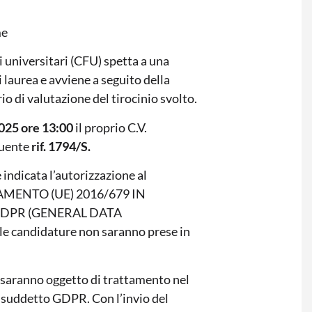
me
 universitari (CFU) spetta a una
 laurea e avviene a seguito della
o di valutazione del tirocinio svolto.
2025 ore 13:00
il proprio C.V.
guente
rif. 1794/S.
indicata l’autorizzazione al
OLAMENTO (UE) 2016/679 IN
GDPR (GENERAL DATA
 candidature non saranno prese in
ti saranno oggetto di trattamento nel
al suddetto GDPR. Con l’invio del