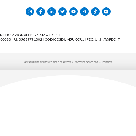
 INTERNAZIONALI DI ROMA – UNINT
580 | P.I. 05639791002 | CODICE SDI: M5UXCR1 | PEC: UNINT@PEC.IT
La traduzione del nostro sito è realizzata automaticamente con G-Translate.