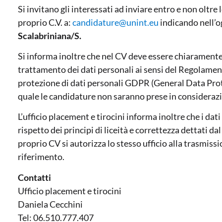
Si invitano gli interessati ad inviare entro e non oltre 
proprio C.V. a:
candidature@unint.eu
indicando nell’o
Scalabriniana/S.
Si informa inoltre che nel CV deve essere chiaramente 
trattamento dei dati personali ai sensi del Regolamen
protezione di dati personali GDPR (General Data Prot
quale le candidature non saranno prese in consideraz
L’ufficio placement e tirocini informa inoltre che i da
rispetto dei principi di liceità e correttezza dettati d
proprio CV si autorizza lo stesso ufficio alla trasmiss
riferimento.
Contatti
Ufficio placement e tirocini
Daniela Cecchini
Tel: 06.510.777.407