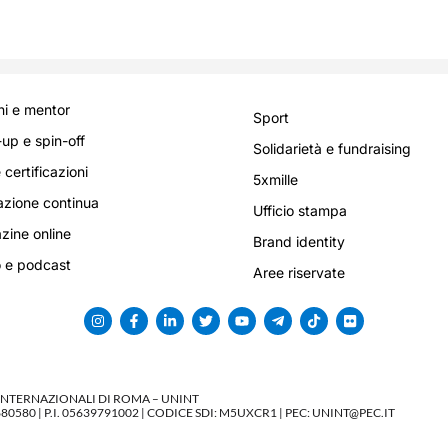
i e mentor
Sport
-up e spin-off
Solidarietà e fundraising
 certificazioni
5xmille
zione continua
Ufficio stampa
ine online
Brand identity
 e podcast
Aree riservate
 INTERNAZIONALI DI ROMA – UNINT
580 | P.I. 05639791002 | CODICE SDI: M5UXCR1 | PEC: UNINT@PEC.IT