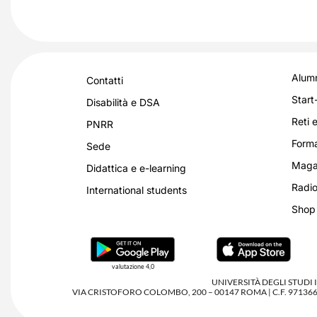
Alumn
Contatti
Start
Disabilità e DSA
Reti e
PNRR
Forma
Sede
Magaz
Didattica e e-learning
Radio
International students
Shop
valutazione 4,0
UNIVERSITÀ DEGLI STUDI
VIA CRISTOFORO COLOMBO, 200 – 00147 ROMA | C.F. 97136680