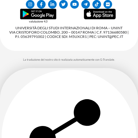
valutazione 4,0
UNIVERSITÀ DEGLI STUDI INTERNAZIONALI DI ROMA – UNINT
VIA CRISTOFORO COLOMBO, 200 – 00147 ROMA | C.F. 97136680580 |
P.I. 05639791002 | CODICE SDI: M5UXCR1 | PEC: UNINT@PEC.IT
La traduzione del nostro sito è realizzata automaticamente con G-Translate.