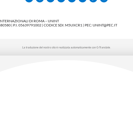
 INTERNAZIONALI DI ROMA – UNINT
580 | P.I. 05639791002 | CODICE SDI: M5UXCR1 | PEC: UNINT@PEC.IT
La traduzione del nostro sito è realizzata automaticamente con G-Translate.