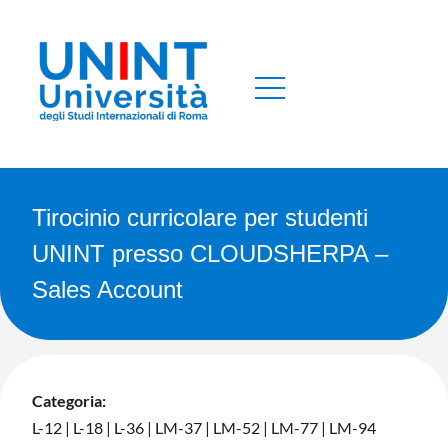
Tirocinio curricolare per studenti
UNINT presso CLOUDSHERPA –
Sales Account
Categoria:
L-12
|
L-18
|
L-36
|
LM-37
|
LM-52
|
LM-77
|
LM-94