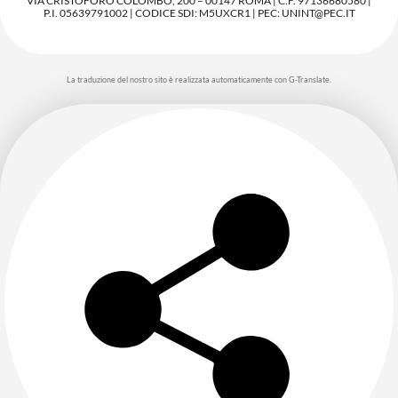
VIA CRISTOFORO COLOMBO, 200 – 00147 ROMA | C.F. 97136680580 |
P.I. 05639791002 | CODICE SDI: M5UXCR1 | PEC: UNINT@PEC.IT
La traduzione del nostro sito è realizzata automaticamente con G-Translate.