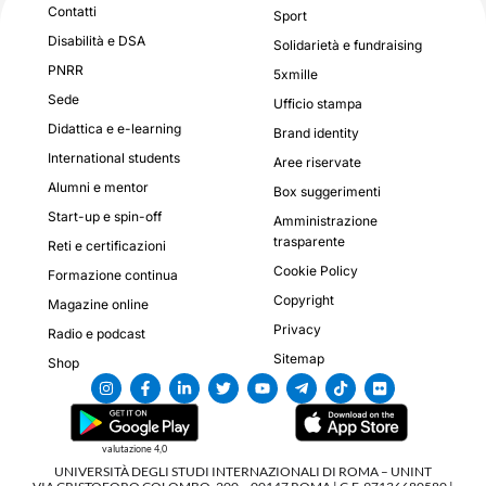
Contatti
Sport
Disabilità e DSA
Solidarietà e fundraising
PNRR
5xmille
Sede
Ufficio stampa
Didattica e e-learning
Brand identity
International students
Aree riservate
Alumni e mentor
Box suggerimenti
Start-up e spin-off
Amministrazione
trasparente
Reti e certificazioni
Cookie Policy
Formazione continua
Copyright
Magazine online
Privacy
Radio e podcast
Sitemap
Shop
valutazione 4,0
UNIVERSITÀ DEGLI STUDI INTERNAZIONALI DI ROMA – UNINT