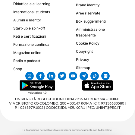
Didattica e e-learning
Brand identity
International students
Aree riservate
Alumni e mentor
Box suggerimenti
Start-up e spin-off
Amministrazione
trasparente
Reti e certificazioni
Cookie Policy
Formazione continua
Copyright
Magazine online
Privacy
Radio e podcast
Sitemap
Shop
valutazione 4,0
UNIVERSITÀ DEGLI STUDI INTERNAZIONALI DI ROMA – UNINT
VIA CRISTOFORO COLOMBO, 200 – 00147 ROMA | C.F. 97136680580 |
P.I. 05639791002 | CODICE SDI: M5UXCR1 | PEC: UNINT@PEC.IT
La traduzione del nostro sito è realizzata automaticamente con G-Translate.