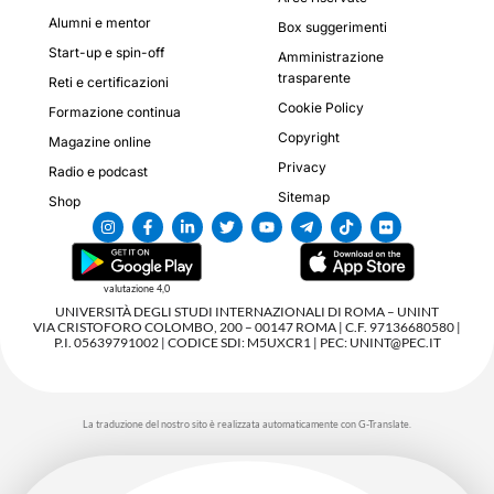
Alumni e mentor
Box suggerimenti
Start-up e spin-off
Amministrazione
trasparente
Reti e certificazioni
Cookie Policy
Formazione continua
Copyright
Magazine online
Privacy
Radio e podcast
Sitemap
Shop
valutazione 4,0
UNIVERSITÀ DEGLI STUDI INTERNAZIONALI DI ROMA – UNINT
VIA CRISTOFORO COLOMBO, 200 – 00147 ROMA | C.F. 97136680580 |
P.I. 05639791002 | CODICE SDI: M5UXCR1 | PEC: UNINT@PEC.IT
La traduzione del nostro sito è realizzata automaticamente con G-Translate.