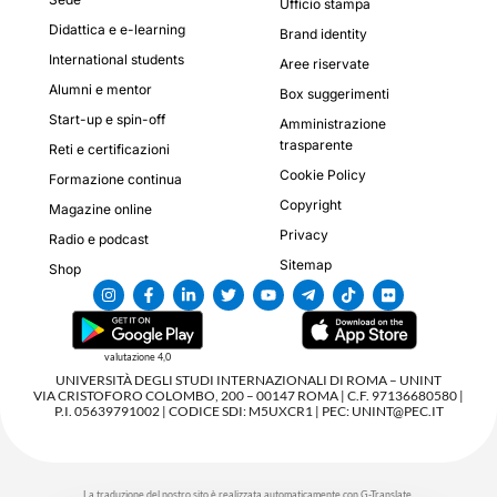
Ufficio stampa
Didattica e e-learning
Brand identity
International students
Aree riservate
Alumni e mentor
Box suggerimenti
Start-up e spin-off
Amministrazione
trasparente
Reti e certificazioni
Cookie Policy
Formazione continua
Copyright
Magazine online
Privacy
Radio e podcast
Sitemap
Shop
valutazione 4,0
UNIVERSITÀ DEGLI STUDI INTERNAZIONALI DI ROMA – UNINT
VIA CRISTOFORO COLOMBO, 200 – 00147 ROMA | C.F. 97136680580 |
P.I. 05639791002 | CODICE SDI: M5UXCR1 | PEC: UNINT@PEC.IT
La traduzione del nostro sito è realizzata automaticamente con G-Translate.