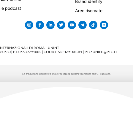
Brand identity
 e podcast
Aree riservate
 INTERNAZIONALI DI ROMA – UNINT
580 | P.I. 05639791002 | CODICE SDI: M5UXCR1 | PEC: UNINT@PEC.IT
La traduzione del nostro sito è realizzata automaticamente con G-Translate.