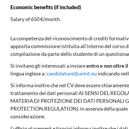
Economic benefits (if included)
Salary of 650 €/month.
La competenza del riconoscimento di crediti formativi
apposita commissione istituita all’interno del corso di
compilazione da parte dello studente di un questionari
Si invitano gli interessati a inviare
entro e non oltre i
lingua inglese a:
candidature@unint.eu
indicando nell
Si informa inoltre che nel CV deve essere chiaramente 
trattamento dei dati personali AI SENSI DEL REG
MATERIA DI PROTEZIONE DEI DATI PERSONALI 
PROTECTION REGULATION), in assenza della quale le
considerazione.
L’ufficio placement e tirocini informa inoltre che i da