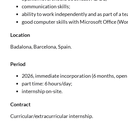
communication skills;
ability to work independently and as part of a t
good computer skills with Microsoft Office (Word
Location
Badalona, Barcelona, Spain.
Period
2026, immediate incorporation (6 months, open t
part time: 6 hours/day;
internship on-site.
Contract
Curricular/extracurricular internship.