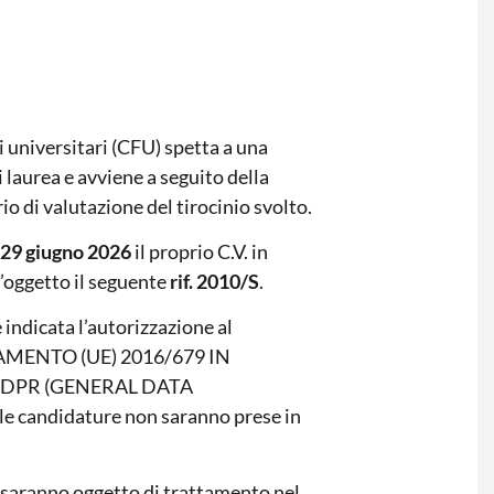
 universitari (CFU) spetta a una
 laurea e avviene a seguito della
o di valutazione del tirocinio svolto.
l 29 giugno 2026
il proprio C.V. in
’oggetto il seguente
rif. 2010/S
.
indicata l’autorizzazione al
OLAMENTO (UE) 2016/679 IN
GDPR (GENERAL DATA
 candidature non saranno prese in
ti saranno oggetto di trattamento nel