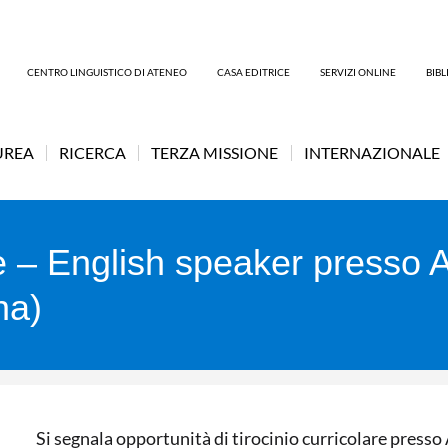
CENTRO LINGUISTICO DI ATENEO
CASA EDITRICE
SERVIZI ONLINE
BIB
UREA
RICERCA
TERZA MISSIONE
INTERNAZIONALE
are – English speaker presso
na)
Si segnala opportunità di tirocinio curricolare p