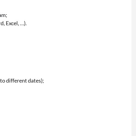
eam;
, Excel, …).
o different dates);