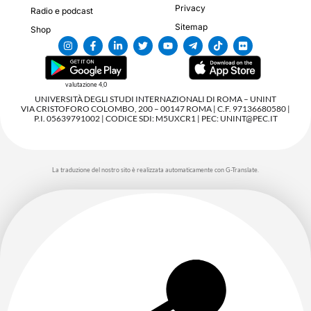
Privacy
Radio e podcast
Sitemap
Shop
valutazione 4,0
UNIVERSITÀ DEGLI STUDI INTERNAZIONALI DI ROMA – UNINT
VIA CRISTOFORO COLOMBO, 200 – 00147 ROMA | C.F. 97136680580 |
P.I. 05639791002 | CODICE SDI: M5UXCR1 | PEC: UNINT@PEC.IT
La traduzione del nostro sito è realizzata automaticamente con G-Translate.