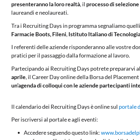
presenteranno la loro realtà
, il
processo di selezione
laureandi e neolaureati.
Tra i Recruiting Days in programma segnaliamo quelli
Farmacie Boots, Fileni
,
Istituto Italiano di Tecnologi
I referenti delle aziende risponderanno alle vostre do
pratici per il passaggio dalla formazione al lavoro.
Partecipando ai Recruiting Days potrete prepararvi al
aprile
, il Career Day online della Borsa del Placement i
un’agenda di colloqui con le aziende partecipanti inte
Il calendario dei Recruiting Days è online sul
portale 
Per iscriversi al portale e agli eventi:
Accedere seguendo questo link:
www.borsadelpl