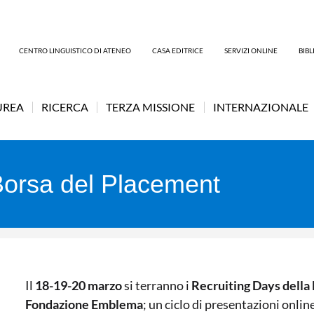
CENTRO LINGUISTICO DI ATENEO
CASA EDITRICE
SERVIZI ONLINE
BIB
UREA
RICERCA
TERZA MISSIONE
INTERNAZIONALE
Borsa del Placement
Il
18-19-20 marzo
si terranno i
Recruiting Days della
Fondazione Emblema
; un ciclo di presentazioni online