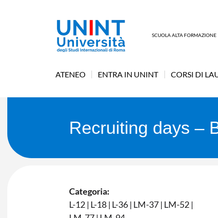
SCUOLA ALTA FORMAZIONE
ATENEO
ENTRA IN UNINT
CORSI DI LA
Recruiting days – 
Categoria:
L-12
|
L-18
|
L-36
|
LM-37
|
LM-52
|
LM-77
|
LM-94