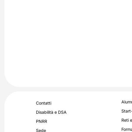
Alumn
Contatti
Start
Disabilità e DSA
Reti e
PNRR
Forma
Sede