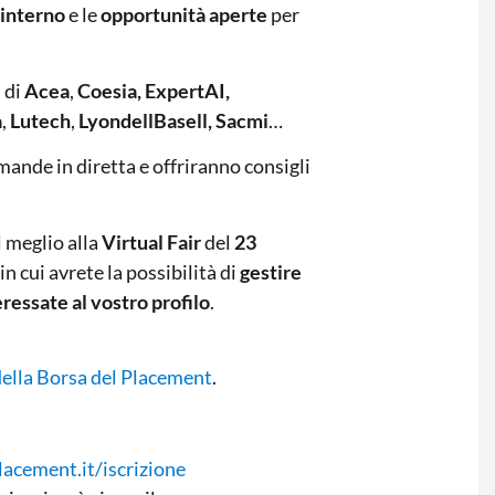
 interno
e le
opportunità aperte
per
 di
Acea
,
Coesia, ExpertAI,
a
,
Lutech
,
LyondellBasell, Sacmi
…
mande in diretta e offriranno consigli
 meglio alla
Virtual Fair
del
23
n cui avrete la possibilità di
gestire
ressate al vostro profilo
.
della Borsa del Placement
.
acement.it/iscrizione