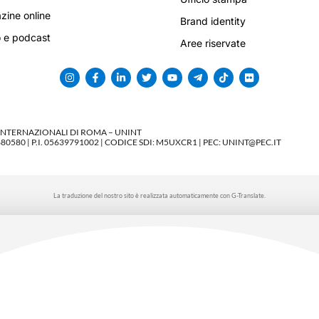
ine online
Brand identity
 e podcast
Aree riservate
 INTERNAZIONALI DI ROMA – UNINT
580 | P.I. 05639791002 | CODICE SDI: M5UXCR1 | PEC: UNINT@PEC.IT
La traduzione del nostro sito è realizzata automaticamente con G-Translate.