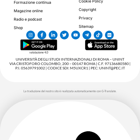
Cookie Policy
Formazione continua
Copyright
Magazine online
Privacy
Radio e podcast
Sitemap
Shop
valutazione 4,0
UNIVERSITÀ DEGLI STUDI INTERNAZIONALI DI ROMA – UNINT
VIA CRISTOFORO COLOMBO, 200 – 00147 ROMA | C.F. 97136680580 |
P.I. 05639791002 | CODICE SDI: M5UXCR1 | PEC: UNINT@PEC.IT
La traduzione del nostro sito è realizzata automaticamente con G-Translate.