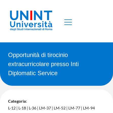
Opportunità di tirocinio
extracurricolare presso Inti
Diplomatic Service
Categoria:
L-12
|
L-18
|
L-36
|
LM-37
|
LM-52
|
LM-77
|
LM-94