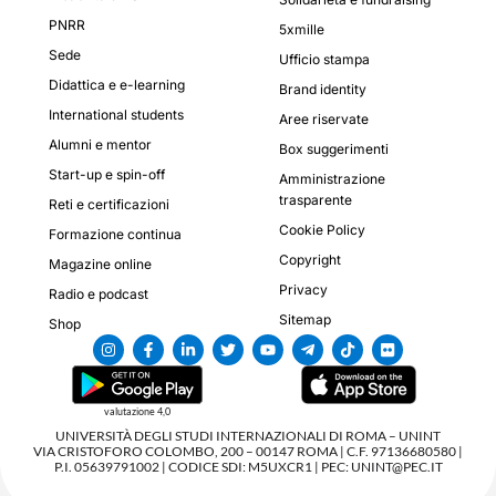
PNRR
5xmille
Sede
Ufficio stampa
Didattica e e-learning
Brand identity
International students
Aree riservate
Alumni e mentor
Box suggerimenti
Start-up e spin-off
Amministrazione
trasparente
Reti e certificazioni
Cookie Policy
Formazione continua
Copyright
Magazine online
Privacy
Radio e podcast
Sitemap
Shop
valutazione 4,0
UNIVERSITÀ DEGLI STUDI INTERNAZIONALI DI ROMA – UNINT
VIA CRISTOFORO COLOMBO, 200 – 00147 ROMA | C.F. 97136680580 |
P.I. 05639791002 | CODICE SDI: M5UXCR1 | PEC: UNINT@PEC.IT