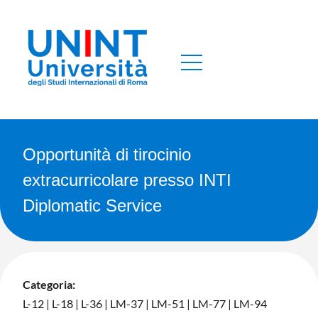
Opportunità di tirocinio
extracurricolare presso INTI
Diplomatic Service
Categoria:
L-12
|
L-18
|
L-36
|
LM-37
|
LM-51
|
LM-77
|
LM-94