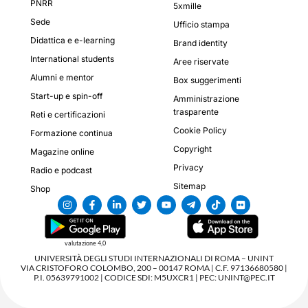
PNRR
5xmille
Sede
Ufficio stampa
Didattica e e-learning
Brand identity
International students
Aree riservate
Alumni e mentor
Box suggerimenti
Start-up e spin-off
Amministrazione
trasparente
Reti e certificazioni
Cookie Policy
Formazione continua
Copyright
Magazine online
Privacy
Radio e podcast
Sitemap
Shop
valutazione 4,0
UNIVERSITÀ DEGLI STUDI INTERNAZIONALI DI ROMA – UNINT
VIA CRISTOFORO COLOMBO, 200 – 00147 ROMA | C.F. 97136680580 |
P.I. 05639791002 | CODICE SDI: M5UXCR1 | PEC: UNINT@PEC.IT