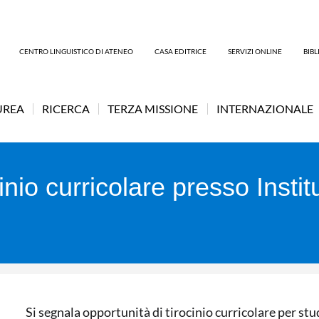
CENTRO LINGUISTICO DI ATENEO
CASA EDITRICE
SERVIZI ONLINE
BIB
UREA
RICERCA
TERZA MISSIONE
INTERNAZIONALE
inio curricolare presso Insti
Si segnala opportunità di tirocinio curricolare per stu