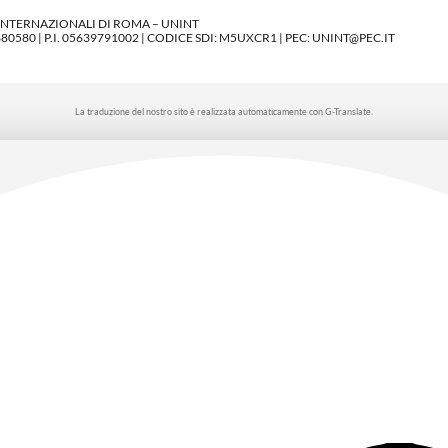
 INTERNAZIONALI DI ROMA – UNINT
580 | P.I. 05639791002 | CODICE SDI: M5UXCR1 | PEC: UNINT@PEC.IT
La traduzione del nostro sito è realizzata automaticamente con G-Translate.