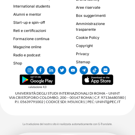
International students
Aree riservate
Alumni e mentor
Box suggerimenti
Start-up e spin-off
Amministrazione
trasparente
Reti e certificazioni
Cookie Policy
Formazione continua
Copyright
Magazine online
Privacy
Radio e podcast
Sitemap
Shop
valutazione 4,0
UNIVERSITÀ DEGLI STUDI INTERNAZIONALI DI ROMA – UNINT
VIA CRISTOFORO COLOMBO, 200 – 00147 ROMA | C.F. 97136680580 |
P.I. 05639791002 | CODICE SDI: M5UXCR1 | PEC: UNINT@PEC.IT
La traduzione del nostro sito è realizzata automaticamente con G-Translate.