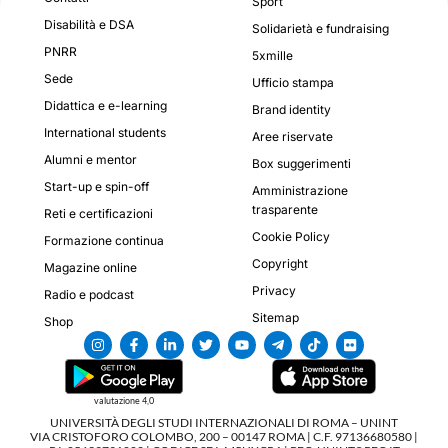
Sport
Disabilità e DSA
Solidarietà e fundraising
PNRR
5xmille
Sede
Ufficio stampa
Didattica e e-learning
Brand identity
International students
Aree riservate
Alumni e mentor
Box suggerimenti
Start-up e spin-off
Amministrazione
trasparente
Reti e certificazioni
Cookie Policy
Formazione continua
Copyright
Magazine online
Privacy
Radio e podcast
Sitemap
Shop
valutazione 4,0
UNIVERSITÀ DEGLI STUDI INTERNAZIONALI DI ROMA – UNINT
VIA CRISTOFORO COLOMBO, 200 – 00147 ROMA | C.F. 97136680580 |