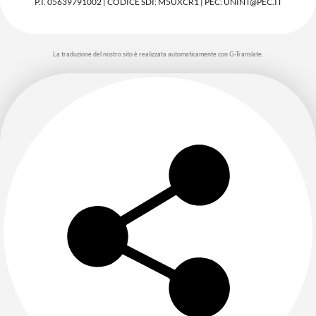
P.I. 05639791002 | CODICE SDI: M5UXCR1 | PEC: UNINT@PEC.IT
La traduzione del nostro sito è realizzata automaticamente con G-Translate.