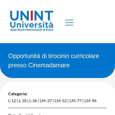
Opportunità di tirocinio curricolare
presso Cinemadamare
Categoria:
L-12
|
L-18
|
L-36
|
LM-37
|
LM-52
|
LM-77
|
LM-94