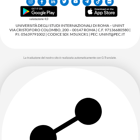
valutazione 4,0
UNIVERSITÀ DEGLI STUDI INTERNAZIONALI DI ROMA – UNINT
VIA CRISTOFORO COLOMBO, 200 – 00147 ROMA | C.F. 97136680580 |
P.I. 05639791002 | CODICE SDI: M5UXCR1 | PEC: UNINT@PEC.IT
La traduzione del nostro sito è realizzata automaticamente con G-Translate.