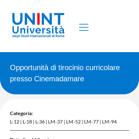
Opportunità di tirocinio curricolare
presso Cinemadamare
Categoria:
L-12
|
L-18
|
L-36
|
LM-37
|
LM-52
|
LM-77
|
LM-94