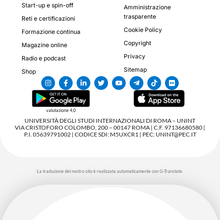
Start-up e spin-off
Amministrazione
trasparente
Reti e certificazioni
Cookie Policy
Formazione continua
Copyright
Magazine online
Privacy
Radio e podcast
Sitemap
Shop
valutazione 4,0
UNIVERSITÀ DEGLI STUDI INTERNAZIONALI DI ROMA – UNINT
VIA CRISTOFORO COLOMBO, 200 – 00147 ROMA | C.F. 97136680580 |
P.I. 05639791002 | CODICE SDI: M5UXCR1 | PEC: UNINT@PEC.IT
La traduzione del nostro sito è realizzata automaticamente con G-Translate.